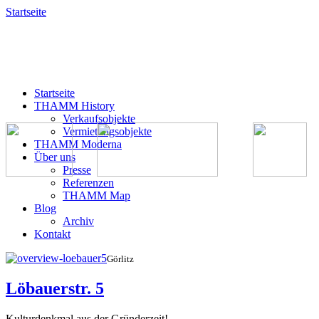
Startseite
Startseite
THAMM History
Verkaufsobjekte
Vermietungsobjekte
THAMM Moderna
Über uns
Presse
Referenzen
THAMM Map
Blog
Archiv
Kontakt
Görlitz
Löbauerstr. 5
Kulturdenkmal aus der Gründerzeit!