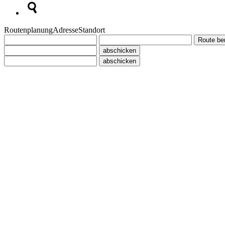
Routenplanung
Adresse
Standort
Route be
abschicken
abschicken