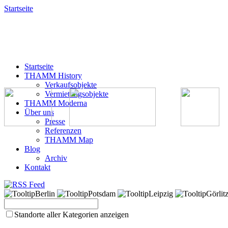
Startseite
Startseite
THAMM History
Verkaufsobjekte
Vermietungsobjekte
THAMM Moderna
Über uns
Presse
Referenzen
THAMM Map
Blog
Archiv
Kontakt
Berlin
Potsdam
Leipzig
Görlit
Standorte aller Kategorien anzeigen