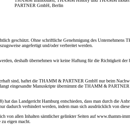
THAMM Immobilien, THAMM History und THAMM moderna 
PARTNER GmbH, Berlin
eberrechtlich geschützt. Ohne schriftliche Genehmigung des Untern
szugsweise angefertigt und/oder verbreitet werden.
g werden, deshalb übernehmen wir keine Haftung für die Richtigkeit de
fehlerhaft sind, haftet die THAMM & PARTNER GmbH nur beim Nachweis 
r unverlangt eingesandte Manuskripte übernimmt die THAMM & PARTNE
 hat das Landgericht Hamburg entschieden, dass man durch die Anbring
ur dadurch verhindert werden, indem man sich ausdrücklich von diesen 
n allen Inhalten sämtlicher gelinkter Seiten auf www.thamm-immobil
e zu eigen macht.