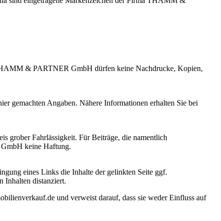
sind eingetragene Markenzeichen der Firma THAMM &
ehmens THAMM & PARTNER GmbH dürfen keine Nachdrucke, Kopien,
r hier gemachten Angaben. Nähere Informationen erhalten Sie bei
grober Fahrlässigkeit. Für Beiträge, die namentlich
R GmbH keine Haftung.
ung eines Links die Inhalte der gelinkten Seite ggf.
Inhalten distanziert.
ienverkauf.de und verweist darauf, dass sie weder Einfluss auf